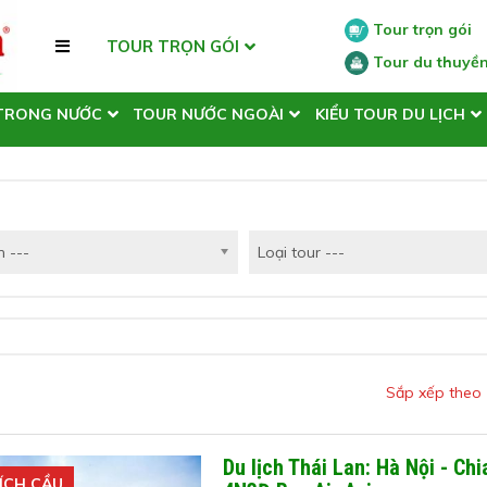
Tour trọn gói
TOUR TRỌN GÓI
Tour du thuyề
TRONG NƯỚC
TOUR NƯỚC NGOÀI
KIỂU TOUR DU LỊCH
 ---
Loại tour ---
Sắp xếp theo
Du lịch Thái Lan: Hà Nội - Ch
ÍCH CẦU