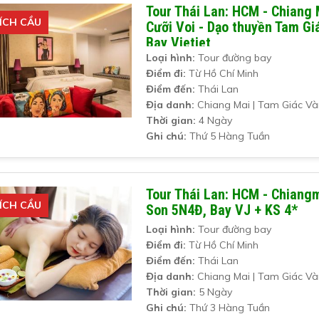
Tour Thái Lan: HCM - Chiang M
ÍCH CẦU
Cưỡi Voi - Dạo thuyền Tam G
Bay Vietjet
Loại hình:
Tour đường bay
Điểm đi:
Từ Hồ Chí Minh
Điểm đến:
Thái Lan
Địa danh:
Chiang Mai | Tam Giác V
Thời gian:
4 Ngày
Ghi chú:
Thứ 5 Hàng Tuần
Tour Thái Lan: HCM - Chiangm
ÍCH CẦU
Son 5N4Đ, Bay VJ + KS 4*
Loại hình:
Tour đường bay
Điểm đi:
Từ Hồ Chí Minh
Điểm đến:
Thái Lan
Địa danh:
Chiang Mai | Tam Giác V
Thời gian:
5 Ngày
Ghi chú:
Thứ 3 Hàng Tuần