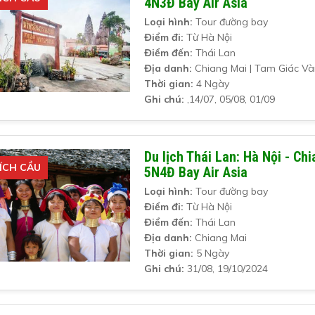
4N3Đ Bay Air Asia
Loại hình:
Tour đường bay
Điểm đi:
Từ Hà Nội
Điểm đến:
Thái Lan
Địa danh:
Chiang Mai | Tam Giác V
Thời gian:
4 Ngày
Ghi chú:
,14/07, 05/08, 01/09
Du lịch Thái Lan: Hà Nội - Ch
ÍCH CẦU
5N4Đ Bay Air Asia
Loại hình:
Tour đường bay
Điểm đi:
Từ Hà Nội
Điểm đến:
Thái Lan
Địa danh:
Chiang Mai
Thời gian:
5 Ngày
Ghi chú:
31/08, 19/10/2024