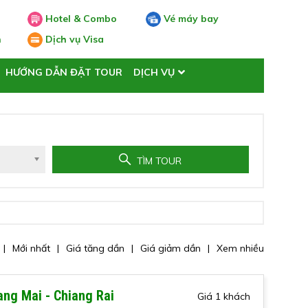
Hotel & Combo
Vé máy bay
n
Dịch vụ Visa
HƯỚNG DẪN ĐẶT TOUR
DỊCH VỤ
TÌM TOUR
Mới nhất
Giá tăng dần
Giá giảm dần
Xem nhiều
iang Mai - Chiang Rai
Giá 1 khách