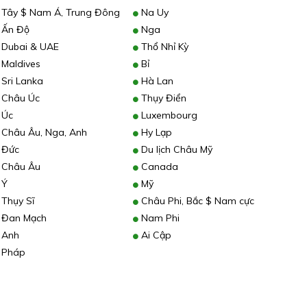
Tây $ Nam Á, Trung Đông
Na Uy
Ấn Độ
Nga
Dubai & UAE
Thổ Nhỉ Kỳ
Maldives
Bỉ
Sri Lanka
Hà Lan
Châu Úc
Thụy Điển
Úc
Luxembourg
Châu Âu, Nga, Anh
Hy Lạp
Đức
Du lịch Châu Mỹ
Châu Âu
Canada
Ý
Mỹ
Thụy Sĩ
Châu Phi, Bắc $ Nam cực
Đan Mạch
Nam Phi
Anh
Ai Cập
Pháp