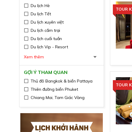
Du lịch Hè
TOUR K
Du lịch Tết
Du lịch xuyên việt
Du lịch cắm trại
Du lịch cuối tuần
Du lịch Vip - Resort
Xem thêm
GỢI Ý THAM QUAN
Thủ đô Bangkok & biển Pattaya
TOUR K
Thiên đường biển Phuket
Chiang Mai, Tam Giác Vàng