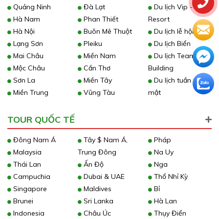
Quảng Ninh
Đà Lạt
Du lịch Vip -
Hà Nam
Phan Thiết
Resort
Hà Nội
Buôn Mê Thuột
Du lịch lễ hội
Lạng Sơn
Pleiku
Du lịch Biển
Mai Châu
Miền Nam
Du lịch Team
Mộc Châu
Cần Thơ
Building
Sơn La
Miền Tây
Du lịch tuần trăng
Miền Trung
Vũng Tàu
mật
TOUR QUỐC TẾ
Đông Nam Á
Tây $ Nam Á,
Pháp
Malaysia
Trung Đông
Na Uy
Thái Lan
Ấn Độ
Nga
Campuchia
Dubai & UAE
Thổ Nhỉ Kỳ
Singapore
Maldives
Bỉ
Brunei
Sri Lanka
Hà Lan
Indonesia
Châu Úc
Thụy Điển