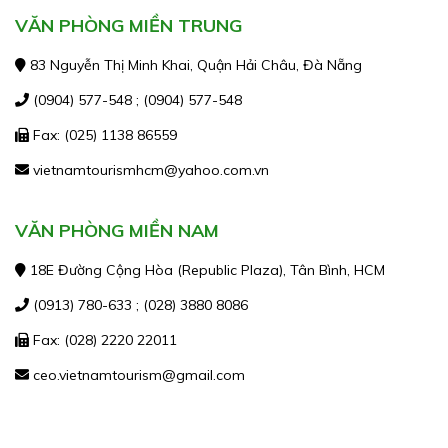
VĂN PHÒNG MIỀN TRUNG
83 Nguyễn Thị Minh Khai, Quận Hải Châu, Đà Nẵng
(0904) 577-548 ; (0904) 577-548
Fax: (025) 1138 86559
vietnamtourismhcm@yahoo.com.vn
VĂN PHÒNG MIỀN NAM
18E Đường Cộng Hòa (Republic Plaza), Tân Bình, HCM
(0913) 780-633 ; (028) 3880 8086
Fax: (028) 2220 22011
ceo.vietnamtourism@gmail.com