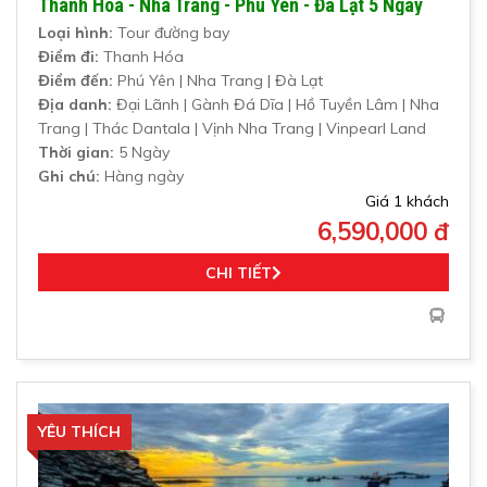
Thanh Hóa - Nha Trang - Phú Yên - Đà Lạt 5 Ngày
Loại hình:
Tour đường bay
Điểm đi:
Thanh Hóa
Điểm đến:
Phú Yên | Nha Trang | Đà Lạt
Địa danh:
Đại Lãnh | Gành Đá Dĩa | Hồ Tuyền Lâm | Nha
Trang | Thác Dantala | Vịnh Nha Trang | Vinpearl Land
Thời gian:
5 Ngày
Ghi chú:
Hàng ngày
Giá 1 khách
6,590,000 đ
CHI TIẾT
YÊU THÍCH