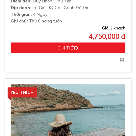
Điểm đến:
Quy Nhơn | Phú Yên
Địa danh:
Eo Gió | Kỳ Co | Gành Đá Dĩa
Thời gian:
4 Ngày
Ghi chú:
Thứ 6 hàng tuần
Giá 1 khách
4,750,000 đ
CHI TIẾT
YÊU THÍCH