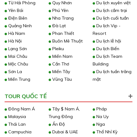
Từ Hải Phòng
Quy Nhơn
Du lịch xuyên việt
Yên Bái
Phú Yên
Du lịch cắm trại
Điện Biên
Nha Trang
Du lịch cuối tuần
Quảng Ninh
Đà Lạt
Du lịch Vip -
Hà Nam
Phan Thiết
Resort
Hà Nội
Buôn Mê Thuột
Du lịch lễ hội
Lạng Sơn
Pleiku
Du lịch Biển
Mai Châu
Miền Nam
Du lịch Team
Mộc Châu
Cần Thơ
Building
Sơn La
Miền Tây
Du lịch tuần trăng
Miền Trung
Vũng Tàu
mật
TOUR QUỐC TẾ
Đông Nam Á
Tây $ Nam Á,
Pháp
Malaysia
Trung Đông
Na Uy
Thái Lan
Ấn Độ
Nga
Campuchia
Dubai & UAE
Thổ Nhỉ Kỳ