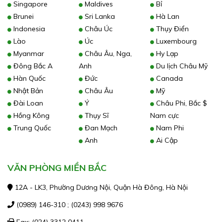
Singapore
Maldives
Bỉ
Brunei
Sri Lanka
Hà Lan
Indonesia
Châu Úc
Thụy Điển
Lào
Úc
Luxembourg
Myanmar
Châu Âu, Nga,
Hy Lạp
Đông Bắc A
Anh
Du lịch Châu Mỹ
Hàn Quốc
Đức
Canada
Nhật Bản
Châu Âu
Mỹ
Đài Loan
Ý
Châu Phi, Bắc $
Hồng Kông
Thụy Sĩ
Nam cực
Trung Quốc
Đan Mạch
Nam Phi
Anh
Ai Cập
VĂN PHÒNG MIỀN BẮC
12A - LK3, Phường Dương Nội, Quận Hà Đông, Hà Nội
(0989) 146-310 ; (0243) 998 9676