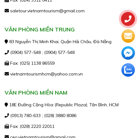
Fax: (024) 3312 0411
saletour.vietnamtourism@gmail.com
VĂN PHÒNG MIỀN TRUNG
83 Nguyễn Thị Minh Khai, Quận Hải Châu, Đà Nẵng
(0904) 577-548 ; (0904) 577-548
Fax: (025) 1138 86559
vietnamtourismhcm@yahoo.com.vn
VĂN PHÒNG MIỀN NAM
18E Đường Cộng Hòa (Republic Plaza), Tân Bình, HCM
(0913) 780-633 ; (028) 3880 8086
Fax: (028) 2220 22011
ceo.vietnamtourism@gmail.com