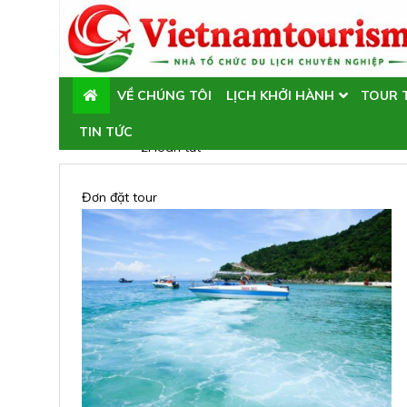
VỀ CHÚNG TÔI
LỊCH KHỞI HÀNH
TOUR 
1
Đơn đặt tour
TIN TỨC
2
Hoàn tất
Đơn đặt tour