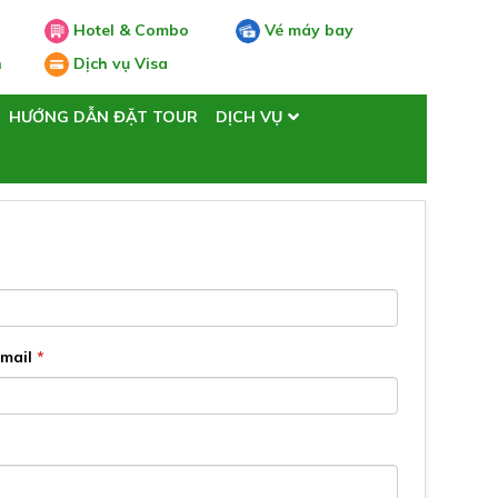
Hotel & Combo
Vé máy bay
n
Dịch vụ Visa
HƯỚNG DẪN ĐẶT TOUR
DỊCH VỤ
Email
*