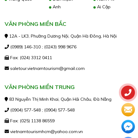
Anh
Ai Cập
VĂN PHÒNG MIỀN BẮC
12A - LK3, Phường Dương Nội, Quận Hà Đông, Hà Nội
(0989) 146-310 ; (0243) 998 9676
Fax: (024) 3312 0411
saletour.vietnamtourism@gmail.com
VĂN PHÒNG MIỀN TRUNG
83 Nguyễn Thị Minh Khai, Quận Hải Châu, Đà Nẵng
(0904) 577-548 ; (0904) 577-548
Fax: (025) 1138 86559
vietnamtourismhcm@yahoo.com.vn