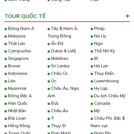
TOUR QUỐC TẾ
Đông Nam Á
Tây $ Nam Á,
Pháp
Malaysia
Trung Đông
Na Uy
Thái Lan
Ấn Độ
Nga
Campuchia
Dubai & UAE
Thổ Nhỉ Kỳ
Singapore
Maldives
Bỉ
Brunei
Sri Lanka
Hà Lan
Indonesia
Châu Úc
Thụy Điển
Lào
Úc
Luxembourg
Myanmar
Châu Âu, Nga,
Hy Lạp
Đông Bắc A
Anh
Du lịch Châu Mỹ
Hàn Quốc
Đức
Canada
Nhật Bản
Châu Âu
Mỹ
Đài Loan
Ý
Châu Phi, Bắc $
Hồng Kông
Thụy Sĩ
Nam cực
Trung Quốc
Đan Mạch
Nam Phi