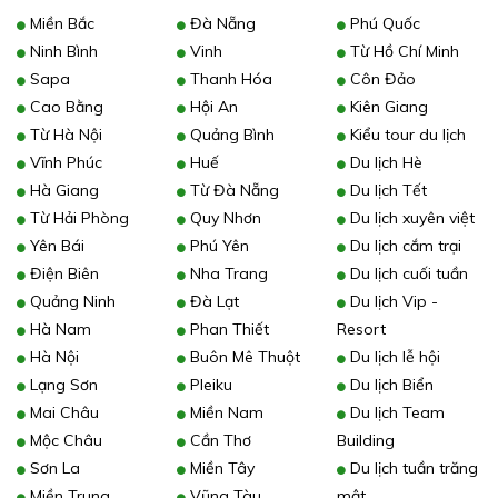
Miền Bắc
Đà Nẵng
Phú Quốc
Ninh Bình
Vinh
Từ Hồ Chí Minh
Sapa
Thanh Hóa
Côn Đảo
Cao Bằng
Hội An
Kiên Giang
Từ Hà Nội
Quảng Bình
Kiểu tour du lịch
Vĩnh Phúc
Huế
Du lịch Hè
Hà Giang
Từ Đà Nẵng
Du lịch Tết
Từ Hải Phòng
Quy Nhơn
Du lịch xuyên việt
Yên Bái
Phú Yên
Du lịch cắm trại
Điện Biên
Nha Trang
Du lịch cuối tuần
Quảng Ninh
Đà Lạt
Du lịch Vip -
Hà Nam
Phan Thiết
Resort
Hà Nội
Buôn Mê Thuột
Du lịch lễ hội
Lạng Sơn
Pleiku
Du lịch Biển
Mai Châu
Miền Nam
Du lịch Team
Mộc Châu
Cần Thơ
Building
Sơn La
Miền Tây
Du lịch tuần trăng
Miền Trung
Vũng Tàu
mật