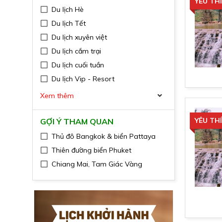
YÊU TH
Du lịch Hè
Du lịch Tết
Du lịch xuyên việt
Du lịch cắm trại
Du lịch cuối tuần
Du lịch Vip - Resort
Xem thêm
YÊU TH
GỢI Ý THAM QUAN
Thủ đô Bangkok & biển Pattaya
Thiên đường biển Phuket
Chiang Mai, Tam Giác Vàng