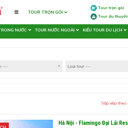
Tour trọn gói
TOUR TRỌN GÓI
Tour du thuyề
TRONG NƯỚC
TOUR NƯỚC NGOÀI
KIỂU TOUR DU LỊCH
 ---
Loại tour ---
Sắp xếp theo
Hà Nội - Flamingo Đại Lải Re
ÍCH