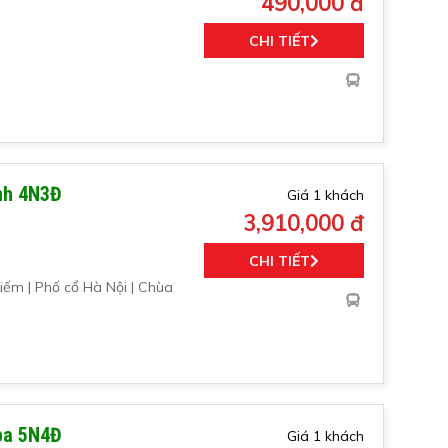
490,000 đ
CHI TIẾT
ình 4N3Đ
Giá 1 khách
3,910,000 đ
CHI TIẾT
iếm | Phố cổ Hà Nội | Chùa
apa 5N4Đ
Giá 1 khách