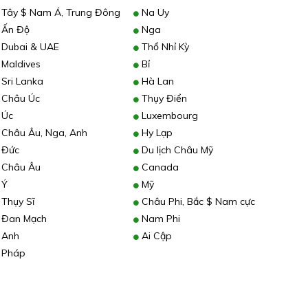
Tây $ Nam Á, Trung Đông
Na Uy
Ấn Độ
Nga
Dubai & UAE
Thổ Nhỉ Kỳ
Maldives
Bỉ
Sri Lanka
Hà Lan
Châu Úc
Thụy Điển
Úc
Luxembourg
Châu Âu, Nga, Anh
Hy Lạp
Đức
Du lịch Châu Mỹ
Châu Âu
Canada
Ý
Mỹ
Thụy Sĩ
Châu Phi, Bắc $ Nam cực
Đan Mạch
Nam Phi
Anh
Ai Cập
Pháp