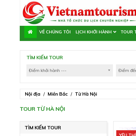
VỀ CHÚNG TÔI
LỊCH KHỞI HÀNH
TOUR 
TIN TỨC
TÌM KIẾM TOUR
Điểm khởi hành ---
Điểm đến
Nội địa
Miền Bắc
Từ Hà Nội
TOUR TỪ HÀ NỘI
TÌM KIẾM TOUR
YÊU TH