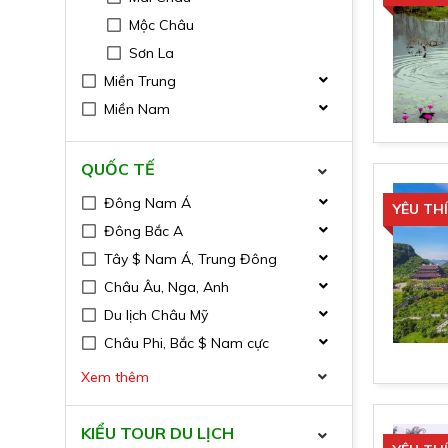
Mộc Châu
Sơn La
Miền Trung
Miền Nam
QUỐC TẾ
Đông Nam Á
YÊU TH
Đông Bắc A
Tây $ Nam Á, Trung Đông
Châu Âu, Nga, Anh
Du lịch Châu Mỹ
Châu Phi, Bắc $ Nam cực
Xem thêm
KIỂU TOUR DU LỊCH