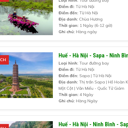
Loại hình:
Tour đường bay
Điểm đi:
Từ Hà Nội
Điểm đến:
Từ Hà Nội
Địa danh:
Chùa Hương
Thời gian:
1 Ngày (6-12 giờ)
Ghi chú:
Hàng ngày
Huế - Hà Nội - Sapa - Ninh B
ÍCH
Loại hình:
Tour đường bay
Điểm đi:
Từ Hà Nội
Điểm đến:
Sapa | Từ Hà Nội
Địa danh:
Thị trấn Sapa | Hồ Hoàn K
Một Cột | Văn Miếu - Quốc Tử Giám
Thời gian:
4 Ngày
Ghi chú:
Hàng Ngày
Huế - Hà Nội - Ninh Bình - S