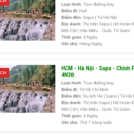
ÍCH
Loại hình:
Tour đường bay
Điểm đi:
Huế
Điểm đến:
Sapa | Từ Hà Nội
Địa danh:
Thị trấn Sapa | Hồ Hoàn K
Một Cột | Văn Miếu - Quốc Tử Giám
Thời gian:
5 Ngày
Ghi chú:
Hàng Ngày
HCM - Hà Nội - Sapa - Chinh 
ÍCH
4N3Đ
Loại hình:
Tour đường bay
Điểm đi:
Từ Hồ Chí Minh
Điểm đến:
Du lịch Hè | Sapa | Từ Hà 
Địa danh:
Thị trấn Sapa | Hồ Hoàn K
Một Cột | Văn Miếu - Quốc Tử Giám
Thời gian:
4 Ngày
Ghi chú:
Thứ 7 hàng tuần