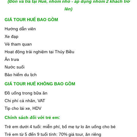
(Đón và trả tại Huế, nhóm nhỏ - áp dụng nhóm 2 khách trở
lên)
GIÁ TOUR HUẾ BAO GỒM
Hướng dẫn viên
Xe đạp
Vé tham quan
Hoạt động trải nghiệm tại Thủy Biều
Ăn trưa
Nước suối
Bảo hiểm du lịch
GIÁ TOUR HUẾ KHÔNG BAO GỒM
Đồ uống trong bữa ăn
Chi phí cá nhân, VAT
Tip cho lái xe, HDV
Chính sách đối với trẻ em:
Trẻ em dưới 4 tuổi: miễn phí, bố mẹ tự lo ăn uống cho bé
Trẻ em từ 5 đến 9 tuổi tính: 70% giá tour, ăn riêng