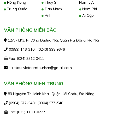
Hồng Kông
Thụy Sĩ
Nam cực
Trung Quốc
Đan Mạch
Nam Phi
Anh
Ai Cập
VĂN PHÒNG MIỀN BẮC
12A - LK3, Phường Dương Nội, Quận Hà Đông, Hà Nội
(0989) 146-310 ; (0243) 998 9676
Fax: (024) 3312 0411
saletour.vietnamtourism@gmail.com
VĂN PHÒNG MIỀN TRUNG
83 Nguyễn Thị Minh Khai, Quận Hải Châu, Đà Nẵng
(0904) 577-548 ; (0904) 577-548
Fax: (025) 1138 86559