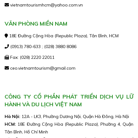
vietnamtourismhcm@yahoo.com.vn
VĂN PHÒNG MIỀN NAM
18E Đường Cộng Hòa (Republic Plaza), Tân Bình, HCM
(0913) 780-633 ; (028) 3880 8086
Fax: (028) 2220 22011
ceo.vietnamtourism@gmail.com
CÔNG TY CỔ PHẦN PHÁT TRIỂN DỊCH VỤ LỮ
HÀNH VÀ DU LỊCH VIỆT NAM
Hà Nội:
12A - LK3, Phường Dương Nội, Quận Hà Đông, Hà Nội
HCM:
18E Đường Cộng Hòa (Republic Plaza), Phường 4, Quận
Tân Bình, Hồ Chí Minh