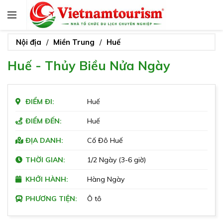
Nội địa
Miền Trung
Huế
Huế - Thủy Biều Nửa Ngày
ĐIỂM ĐI:
Huế
ĐIỂM ĐẾN:
Huế
ĐỊA DANH:
Cố Đô Huế
THỜI GIAN:
1/2 Ngày (3-6 giờ)
KHỞI HÀNH:
Hàng Ngày
PHƯƠNG TIỆN:
Ô tô