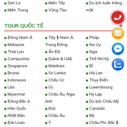
Sơn La
Miền Tây
Du lịch tuần trăng
Miền Trung
Vũng Tàu
mật
TOUR QUỐC TẾ
Đông Nam Á
Tây $ Nam Á,
Pháp
Malaysia
Trung Đông
Na Uy
Thái Lan
Ấn Độ
Nga
Campuchia
Dubai & UAE
Thổ Nhỉ Kỳ
Singapore
Maldives
Bỉ
Brunei
Sri Lanka
Hà Lan
Indonesia
Châu Úc
Thụy Điển
Lào
Úc
Luxembourg
Myanmar
Châu Âu, Nga,
Hy Lạp
Đông Bắc A
Anh
Du lịch Châu Mỹ
Hàn Quốc
Đức
Canada
Nhật Bản
Châu Âu
Mỹ
Đài Loan
Ý
Châu Phi, Bắc $