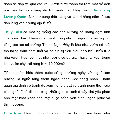
đoàn sẽ đạp xe qua các khu vườn bưởi thanh trà râm mát để đến
nơi đầu tiên của làng du lịch sinh thái Thủy Biều:
Đình làng
Lương Quán
.
Nơi thờ cúng thần làng và là nơi hàng năm tề tựu
dân làng vào những dịp lễ tết.
Thủy Biều
có một hệ thống các nhà Rường cổ mang đậm tính
chất của Huế. Tham quan một trong những ngôi nhà rường nổi
tiếng toạ lạc tại đường Thanh Nghị. Đây là khu nhà vườn có tuổi
thọ hàng trăm năm tuổi và có giá trị tiêu biểu cho kiểu kiến trúc
nhà vườn Huế, với một nhà rường cổ ba gian hai chái kép, trong
khu vườn cây trái rộng hơn 10.000m2.
Tiếp tục tìm hiểu thêm cuộc sống thường ngày với nghề làm
hương, là nghề tăng thêm ngoài công việc nông nhàn. Tham
quan gia đình vẽ tranh để xem nghệ thuật vẽ tranh nông thôn của
các nghệ sĩ trẻ địa phương. Những bức tranh ở đây chủ yếu phản
ánh một khát khao cho một cuộc sống yên bình, hạnh phúc và
thịnh vượng.
Buổi trưa
:
Thưởng thức bữa cơm trưa địa phương trong nhà