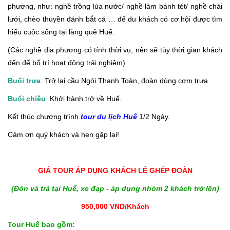
phương, như: nghề trồng lúa nước/ nghề làm bánh tét/ nghề chài
lưới, chèo thuyền đánh bắt cá … để du khách có cơ hội được tìm
hiểu cuộc sống tại làng quê Huế.
(Các nghề địa phương có tính thời vụ, nên sẽ tùy thời gian khách
đến để bố trí hoạt động trải nghiệm)
Buổi trưa
:
Trở lại cầu Ngói Thanh Toàn, đoàn dùng cơm trưa
Buổi chiều
:
Khởi hành trở về Huế.
Kết thúc chương trình
tour du lịch Huế
1/2 Ngày.
Cảm ơn quý khách và hẹn gặp lại!
GIÁ TOUR ÁP DỤNG KHÁCH LẺ GHÉP ĐOÀN
(Đón và trả tại Huế, xe đạp - áp dụng nhóm 2 khách trở lên)
950,000 VND/Khách
Tour Huế bao gồm: