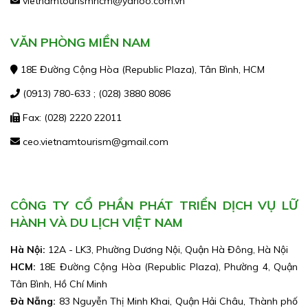
vietnamtourismhcm@yahoo.com.vn
VĂN PHÒNG MIỀN NAM
18E Đường Cộng Hòa (Republic Plaza), Tân Bình, HCM
(0913) 780-633 ; (028) 3880 8086
Fax: (028) 2220 22011
ceo.vietnamtourism@gmail.com
CÔNG TY CỔ PHẦN PHÁT TRIỂN DỊCH VỤ LỮ
HÀNH VÀ DU LỊCH VIỆT NAM
Hà Nội:
12A - LK3, Phường Dương Nội, Quận Hà Đông, Hà Nội
HCM:
18E Đường Cộng Hòa (Republic Plaza), Phường 4, Quận
Tân Bình, Hồ Chí Minh
Đà Nẵng:
83 Nguyễn Thị Minh Khai, Quận Hải Châu, Thành phố