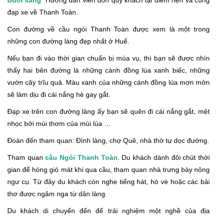
đạp xe về Thanh Toàn.
Con đường về cầu ngói Thanh Toàn được xem là một trong
những con đường làng đẹp nhất ở Huế.
Nếu bạn đi vào thời gian chuẩn bị mùa vụ, thì bạn sẽ được nhìn
thấy hai bên đường là những cánh đồng lúa xanh biếc, những
vườn cây trĩu quả. Màu xanh của những cánh đồng lúa mơn mởn
sẽ làm dịu đi cái nắng hè gay gắt.
Đạp xe trên con đường làng ấy bạn sẽ quên đi cái nắng gắt, mệt
nhọc bởi mùi thơm của mùi lúa …
Đoàn đến tham quan: Đình làng, chợ Quê, nhà thờ tự dọc đường.
Tham quan
cầu Ngói Thanh Toàn
. Du khách dành đôi chút thời
gian để hóng gió mát khi qua cầu, tham quan nhà trưng bày nông
ngư cụ. Từ đây du khách còn nghe tiếng hát, hò vè hoặc các bài
thơ được ngâm nga từ dân làng.
Du khách di chuyển đến để trải nghiệm một nghề của địa