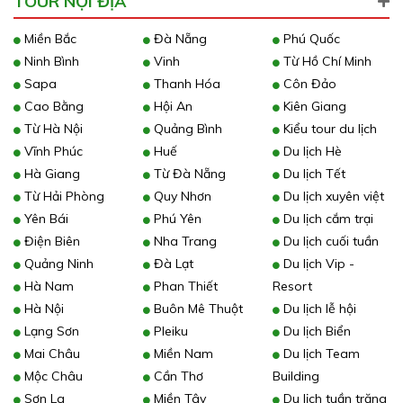
TOUR NỘI ĐỊA
Miền Bắc
Đà Nẵng
Phú Quốc
Ninh Bình
Vinh
Từ Hồ Chí Minh
Sapa
Thanh Hóa
Côn Đảo
Cao Bằng
Hội An
Kiên Giang
Từ Hà Nội
Quảng Bình
Kiểu tour du lịch
Vĩnh Phúc
Huế
Du lịch Hè
Hà Giang
Từ Đà Nẵng
Du lịch Tết
Từ Hải Phòng
Quy Nhơn
Du lịch xuyên việt
Yên Bái
Phú Yên
Du lịch cắm trại
Điện Biên
Nha Trang
Du lịch cuối tuần
Quảng Ninh
Đà Lạt
Du lịch Vip -
Hà Nam
Phan Thiết
Resort
Hà Nội
Buôn Mê Thuột
Du lịch lễ hội
Lạng Sơn
Pleiku
Du lịch Biển
Mai Châu
Miền Nam
Du lịch Team
Mộc Châu
Cần Thơ
Building
Sơn La
Miền Tây
Du lịch tuần trăng