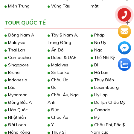
Miền Trung
Vũng Tàu
mật
TOUR QUỐC TẾ
Đông Nam Á
Tây $ Nam Á,
Pháp
Malaysia
Trung Đông
Na Uy
Thái Lan
Ấn Độ
Nga
Campuchia
Dubai & UAE
Thổ Nhỉ Kỳ
Singapore
Maldives
Bỉ
Brunei
Sri Lanka
Hà Lan
Indonesia
Châu Úc
Thụy Điển
Lào
Úc
Luxembourg
Myanmar
Châu Âu, Nga,
Hy Lạp
Đông Bắc A
Anh
Du lịch Châu Mỹ
Hàn Quốc
Đức
Canada
Nhật Bản
Châu Âu
Mỹ
Đài Loan
Ý
Châu Phi, Bắc $
Hồng Kông
Thụy Sĩ
Nam cực